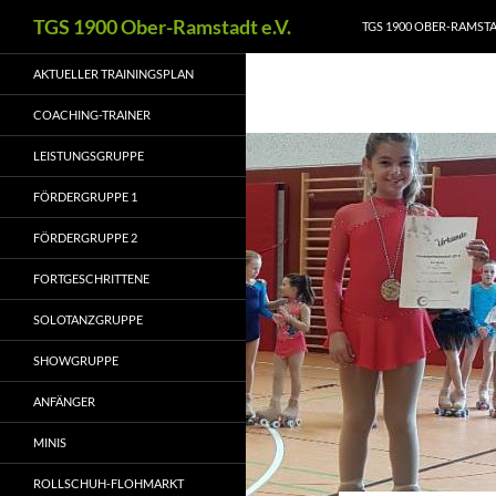
Zum
Suchen
TGS 1900 Ober-Ramstadt e.V.
TGS 1900 OBER-RAMSTAD
Inhalt
springen
AKTUELLER TRAININGSPLAN
COACHING-TRAINER
LEISTUNGSGRUPPE
FÖRDERGRUPPE 1
FÖRDERGRUPPE 2
FORTGESCHRITTENE
SOLOTANZGRUPPE
SHOWGRUPPE
ANFÄNGER
MINIS
ROLLSCHUH-FLOHMARKT