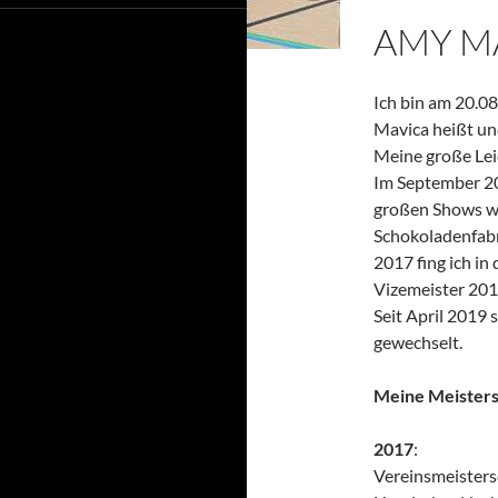
AMY M
Ich bin am 20.08
Mavica heißt un
Meine große Leid
Im September 20
großen Shows wi
Schokoladenfab
2017 fing ich i
Vizemeister 201
Seit April 2019
gewechselt.
Meine Meisters
2017
:
Vereinsmeistersc