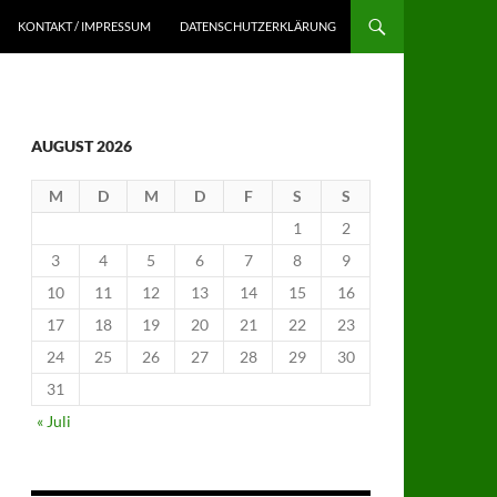
KONTAKT / IMPRESSUM
DATENSCHUTZERKLÄRUNG
AUGUST 2026
M
D
M
D
F
S
S
1
2
3
4
5
6
7
8
9
10
11
12
13
14
15
16
17
18
19
20
21
22
23
24
25
26
27
28
29
30
31
« Juli