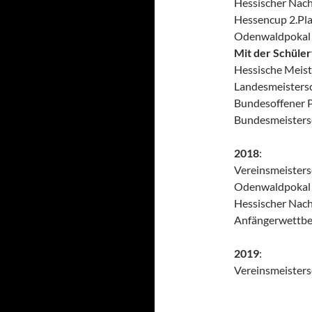
Hessischer Nac
Hessencup 2.Pla
Odenwaldpokal 
Mit der Schüler
Hessische Meist
Landesmeistersc
Bundesoffener 
Bundesmeistersc
2018
:
Vereinsmeistersc
Odenwaldpokal 
Hessischer Nac
Anfängerwettbew
2019
:
Vereinsmeistersc