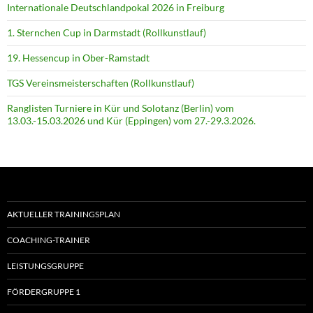
Internationale Deutschlandpokal 2026 in Freiburg
1. Sternchen Cup in Darmstadt (Rollkunstlauf)
19. Hessencup in Ober-Ramstadt
TGS Vereinsmeisterschaften (Rollkunstlauf)
Ranglisten Turniere in Kür und Solotanz (Berlin) vom
13.03.-15.03.2026 und Kür (Eppingen) vom 27.-29.3.2026.
AKTUELLER TRAININGSPLAN
COACHING-TRAINER
LEISTUNGSGRUPPE
FÖRDERGRUPPE 1