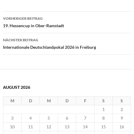
Beitragsnavigation
VORHERIGER BEITRAG
19. Hessencup in Ober-Ramstadt
NÄCHSTER BEITRAG
Internationale Deutschlandpokal 2026 in Freiburg
AUGUST 2026
M
D
M
D
F
S
S
1
2
3
4
5
6
7
8
9
10
11
12
13
14
15
16