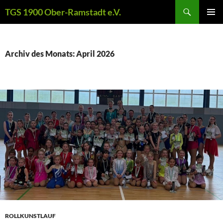
Zum
Suchen
TGS 1900 Ober-Ramstadt e.V.
Inhalt
PRIMÄR
springen
MENÜ
Archiv des Monats: April 2026
ROLLKUNSTLAUF