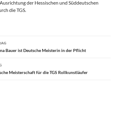
e Ausrichtung der Hessischen und Süddeutschen
urch die TGS.
avigation
RAG
na Bauer ist Deutsche Meisterin in der Pflicht
G
sche Meisterschaft für die TGS Rollkunstläufer