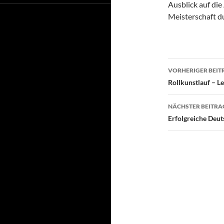
Ausblick auf di
Meisterschaft d
Beitragsn
VORHERIGER BEIT
Rollkunstlauf – Le
NÄCHSTER BEITRA
Erfolgreiche Deut