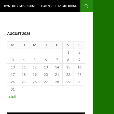
KONTAKT / IMPRESSUM
DATENSCHUTZERKLÄRUNG
AUGUST 2026
M
D
M
D
F
S
S
1
2
3
4
5
6
7
8
9
10
11
12
13
14
15
16
17
18
19
20
21
22
23
24
25
26
27
28
29
30
31
« Juli