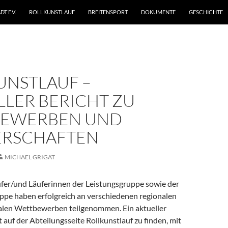
T E.V.
ROLLKUNSTLAUF
BREITENSPORT
DOKUMENTE
GESCHICHTE
UNSTLAUF –
LLER BERICHT ZU
EWERBEN UND
ERSCHAFTEN
MICHAEL GRIGAT
ufer/und Läuferinnen der Leistungsgruppe sowie der
ppe haben erfolgreich an verschiedenen regionalen
alen Wettbewerben teilgenommen. Ein aktueller
st auf der Abteilungsseite Rollkunstlauf zu finden, mit