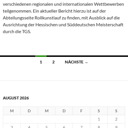
verschiedenen regionalen und internationalen Wettbewerben
teilgenommen. Ein aktueller Bericht hierzu ist auf der
Abteilungsseite Rollkunstlauf zu finden, mit Ausblick auf die
Ausrichtung der Hessischen und Süddeutschen Meisterschaft
durch die TGS.
Beitragsnavigation
1
2
NÄCHSTE →
AUGUST 2026
M
D
M
D
F
S
S
1
2
3
4
5
6
7
8
9