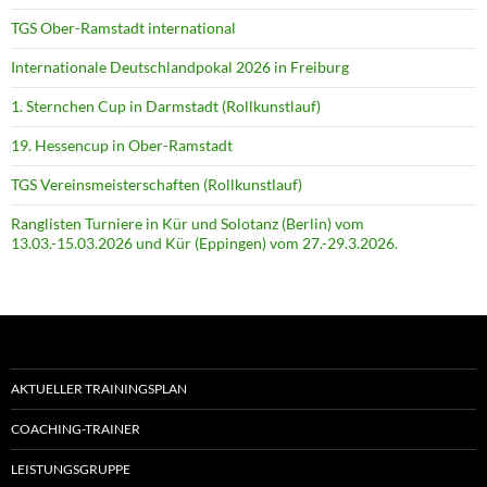
TGS Ober-Ramstadt international
Internationale Deutschlandpokal 2026 in Freiburg
1. Sternchen Cup in Darmstadt (Rollkunstlauf)
19. Hessencup in Ober-Ramstadt
TGS Vereinsmeisterschaften (Rollkunstlauf)
Ranglisten Turniere in Kür und Solotanz (Berlin) vom
13.03.-15.03.2026 und Kür (Eppingen) vom 27.-29.3.2026.
AKTUELLER TRAININGSPLAN
COACHING-TRAINER
LEISTUNGSGRUPPE