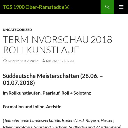
Zum
Suchen
TGS 1900 Ober-Ramstadt e.V.
Inhalt
PRIMÄR
springen
MENÜ
UNCATEGORIZED
TERMINVORSCHAU 2018
ROLLKUNSTLAUF
DEZEMBER 9, 2017
MICHAEL GRIGAT
Süddeutsche Meisterschaften
(28.06. –
01.07.2018)
im Rollkunstlaufen, Paarlauf, Roll + Solotanz
Formation und Inline-Artistic
(Teilnehmende Landesverbände:
Baden Nord, Bayern, Hessen,
Rheinland-Pfalz, Saarland, Sachsen, Südbaden und Württemberg)