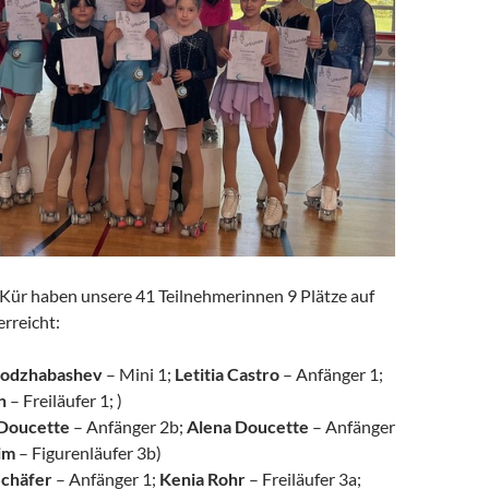
Kür haben unsere 41 Teilnehmerinnen 9 Plätze auf
rreicht:
Kodzhabashev
– Mini 1;
Letitia Castro
– Anfänger 1;
n
– Freiläufer 1; )
 Doucette
– Anfänger 2b;
Alena Doucette
– Anfänger
im
– Figurenläufer 3b)
Schäfer
– Anfänger 1;
Kenia Rohr
– Freiläufer 3a;