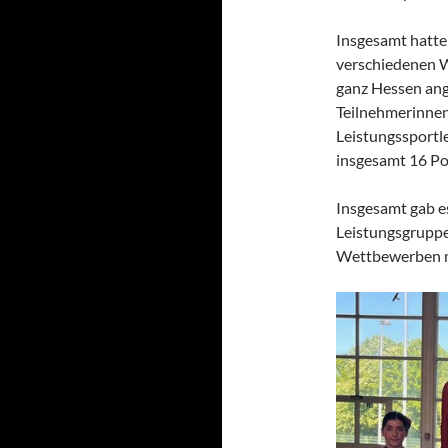
Insgesamt hatte
verschiedenen W
ganz Hessen ang
Teilnehmerinnen
Leistungssportl
insgesamt 16 Po
Insgesamt gab e
Leistungsgruppe
Wettbewerben mi