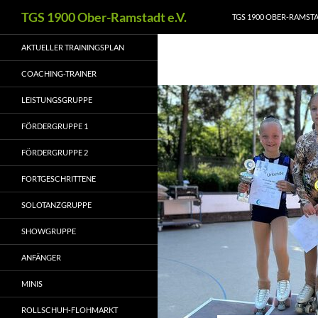
Zum
Suchen
TGS 1900 Ober-Ramstadt e.V.
TGS 1900 OBER-RAMSTAD
Inhalt
springen
AKTUELLER TRAININGSPLAN
COACHING-TRAINER
LEISTUNGSGRUPPE
FÖRDERGRUPPE 1
FÖRDERGRUPPE 2
FORTGESCHRITTENE
SOLOTANZGRUPPE
SHOWGRUPPE
ANFÄNGER
MINIS
ROLLSCHUH-FLOHMARKT