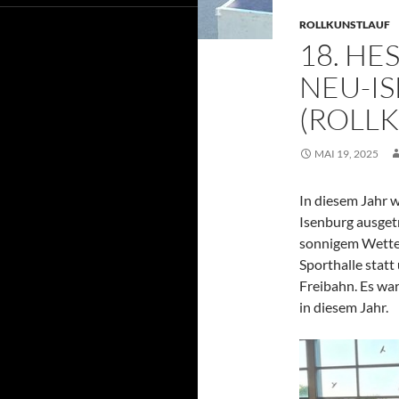
ROLLKUNSTLAUF
18. HE
NEU-I
(ROLL
MAI 19, 2025
In diesem Jahr 
Isenburg ausget
sonnigem Wette
Sporthalle statt
Freibahn. Es wa
in diesem Jahr.