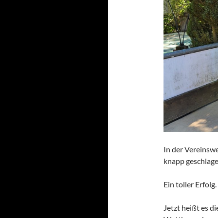
In der Vereinsw
knapp geschlag
Ein toller Erfol
Jetzt heißt es d