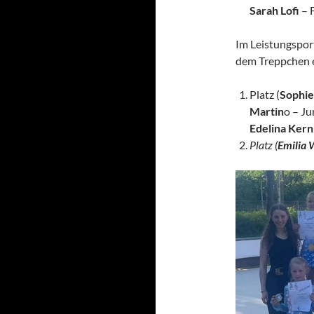
Sarah Lofi
– F
Im Leistungspor
dem Treppchen e
Platz (
Sophie
Martin
o – J
Edelina Kern
Platz (
Emilia 