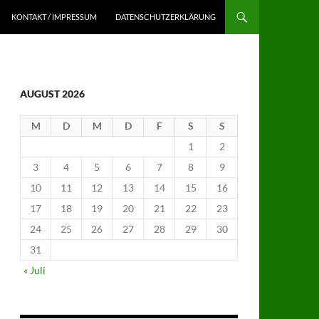
KONTAKT / IMPRESSUM
DATENSCHUTZERKLÄRUNG
AUGUST 2026
M
D
M
D
F
S
S
1
2
3
4
5
6
7
8
9
10
11
12
13
14
15
16
17
18
19
20
21
22
23
24
25
26
27
28
29
30
31
« Juli