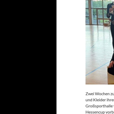
Zwei Wochen zuv
und Kleider ihr
Großsporthalle v
Hessencup vorbe