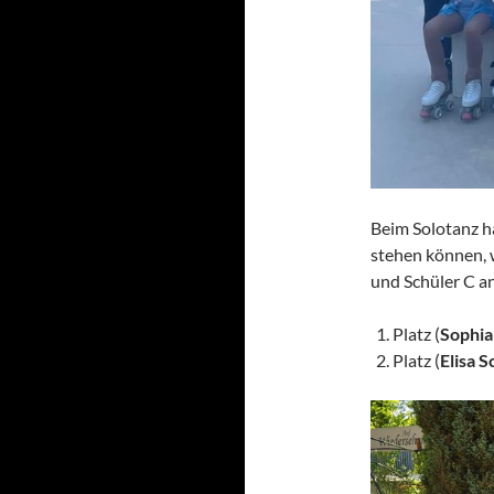
Beim Solotanz h
stehen können, 
und Schüler C 
Platz (
Sophi
Platz (
Elisa 