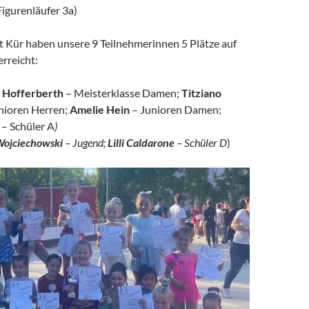
igurenläufer 3a)
t Kür haben unsere 9 Teilnehmerinnen 5 Plätze auf
rreicht:
 Hofferberth
– Meisterklasse Damen;
Titziano
unioren Herren;
Amelie Hein
– Junioren Damen;
– Schüler A
)
Wojciechowski
– Jugend;
Lilli Caldarone
– Schüler D
)