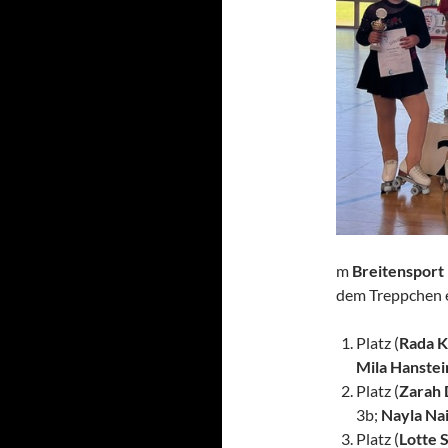
m
Breitensport
dem Treppchen e
Platz (
Rada 
Mila Hanstei
Platz (
Zarah
3b;
Nayla Na
Platz (
Lotte 