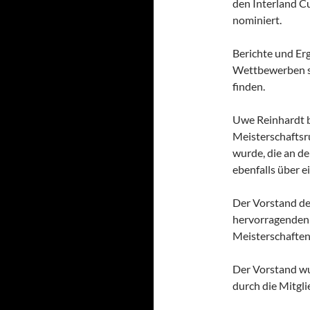
den Interland C
nominiert.
Berichte und Er
Wettbewerben s
finden.
Uwe Reinhardt be
Meisterschaftsr
wurde, die an de
ebenfalls über 
Der Vorstand der
hervorragenden 
Meisterschaften
Der Vorstand wu
durch die Mitgl