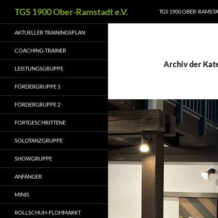
Zum
Suchen
TGS 1900 Ober-Ramstadt e.V.
TGS 1900 OBER-RAMSTAD
Inhalt
springen
AKTUELLER TRAININGSPLAN
COACHING-TRAINER
Archiv der Kat
LEISTUNGSGRUPPE
FÖRDERGRUPPE 1
FÖRDERGRUPPE 2
FORTGESCHRITTENE
SOLOTANZGRUPPE
SHOWGRUPPE
ANFÄNGER
MINIS
ROLLSCHUH-FLOHMARKT