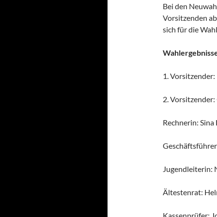
Bei den Neuwahl
Vorsitzenden ab
sich für die Wah
Wahlergebnisse
1. Vorsitzender
2. Vorsitzender:
Rechnerin: Sina
Geschäftsführer/
Jugendleiterin:
Ältestenrat: He
Kassenprüfer: J