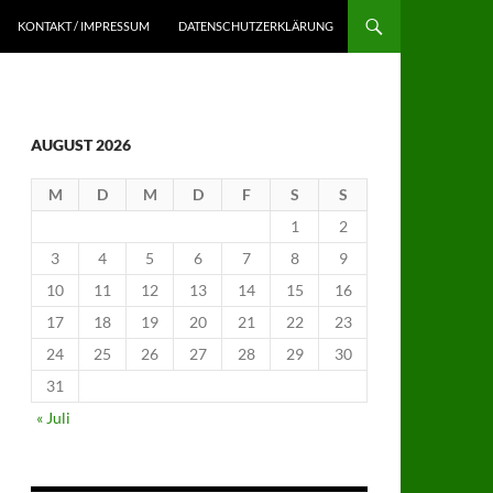
KONTAKT / IMPRESSUM
DATENSCHUTZERKLÄRUNG
AUGUST 2026
M
D
M
D
F
S
S
1
2
3
4
5
6
7
8
9
10
11
12
13
14
15
16
17
18
19
20
21
22
23
24
25
26
27
28
29
30
31
« Juli