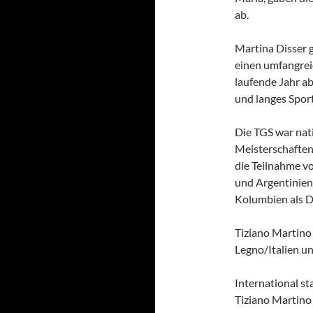
ab.
Martina Disser g
einen umfangreic
laufende Jahr ab
und langes Sport
Die TGS war nati
Meisterschaften
die Teilnahme v
und Argentinien,
Kolumbien als D
Tiziano Martino
Legno/Italien u
International s
Tiziano Martino