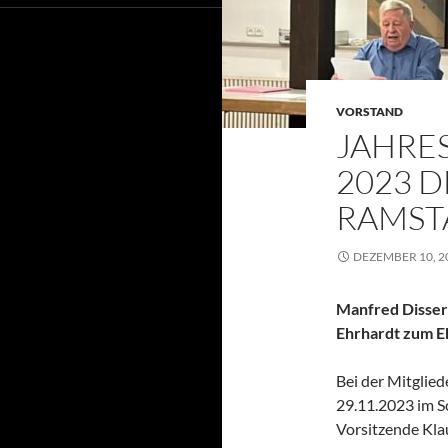
VORSTAND
JAHRE
2023 D
RAMST
DEZEMBER 10, 2
Manfred Disser
Ehrhardt zum E
Bei der Mitgli
29.11.2023 im 
Vorsitzende Kla