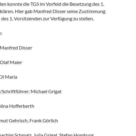
en konnte die TGS im Vorfeld die Besetzung des 1.
klären. Hier gab Manfred Disser seine Zustimmung
l des 1. Vorsitzenden zur Verfügung zu stellen.
:
: Manfred Disser
 Olaf Maier
 Di Maria
Schriftführer: Michael Grigat
 Nina Hofferberth
lmut Gehrisch, Frank Görlich
oachim Schmalz, Julia Grigat, Stefan Homburg