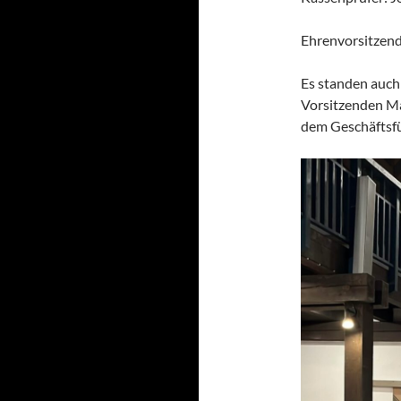
Ehrenvorsitzend
Es standen auch
Vorsitzenden Ma
dem Geschäftsf