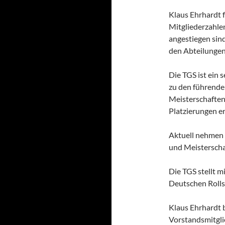
Klaus Ehrhardt f
Mitgliederzahle
angestiegen sind
den Abteilungen 
Die TGS ist ein 
zu den führende
Meisterschaften
Platzierungen er
Aktuell nehmen 
und Meisterschaf
Die TGS stellt m
Deutschen Rolls
Klaus Ehrhardt b
Vorstandsmitglie