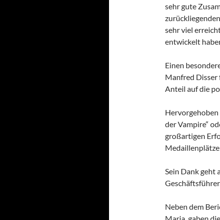
sehr gute Zusam
zurückliegenden
sehr viel erreic
entwickelt haben
Einen besondere
Manfred Disser f
Anteil auf die p
Hervorgehoben w
der Vampire“ od
großartigen Erf
Medaillenplätze
Sein Dank geht a
Geschäftsführer
Neben dem Beric
Maria, gaben die