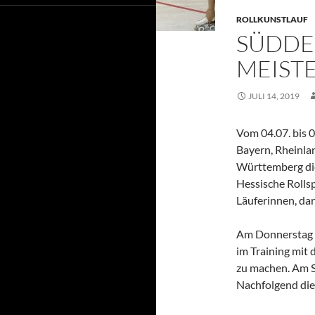
ROLLKUNSTLAUF
SÜDDE
MEIST
JULI 14, 2019
Vom 04.07. bis 
Bayern, Rheinla
Württemberg die
Hessische Rolls
Läuferinnen, dar
Am Donnerstag un
im Training mit 
zu machen. Am S
Nachfolgend die