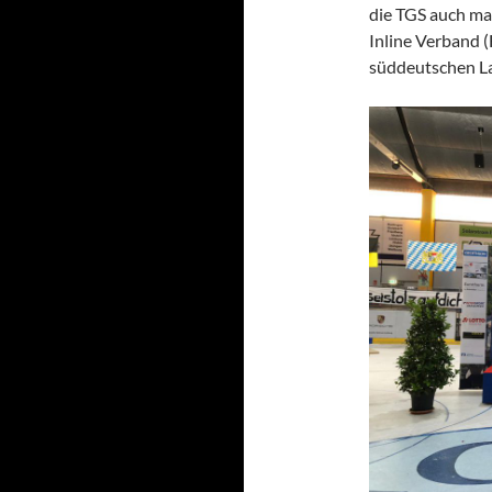
die TGS auch ma
Inline Verband (
süddeutschen La