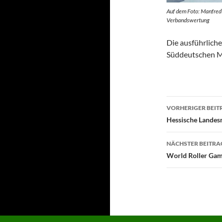
Auf dem Foto: Manfred 
Verbandswertung
Die ausführliche
Süddeutschen Me
Beitragsn
VORHERIGER BEIT
Hessische Landes
NÄCHSTER BEITRA
World Roller Ga