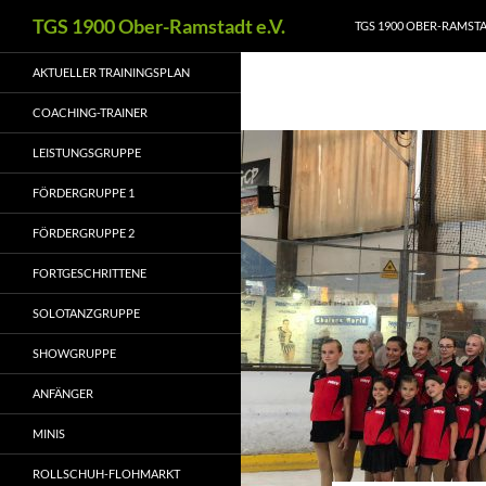
Zum
Suchen
TGS 1900 Ober-Ramstadt e.V.
TGS 1900 OBER-RAMSTAD
Inhalt
springen
AKTUELLER TRAININGSPLAN
COACHING-TRAINER
LEISTUNGSGRUPPE
FÖRDERGRUPPE 1
FÖRDERGRUPPE 2
FORTGESCHRITTENE
SOLOTANZGRUPPE
SHOWGRUPPE
ANFÄNGER
MINIS
ROLLSCHUH-FLOHMARKT