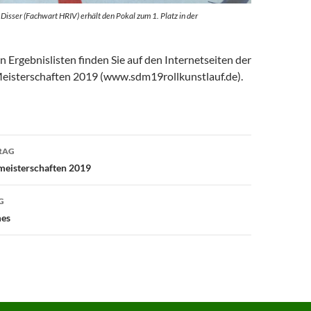
Disser (Fachwart HRIV) erhält den Pokal zum 1. Platz in der
n Ergebnislisten finden Sie auf den Internetseiten der
isterschaften 2019 (www.sdm19rollkunstlauf.de).
avigation
RAG
meisterschaften 2019
G
mes