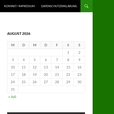
KONTAKT / IMPRESSUM
DATENSCHUTZERKLÄRUNG
AUGUST 2026
M
D
M
D
F
S
S
1
2
3
4
5
6
7
8
9
10
11
12
13
14
15
16
17
18
19
20
21
22
23
24
25
26
27
28
29
30
31
« Juli