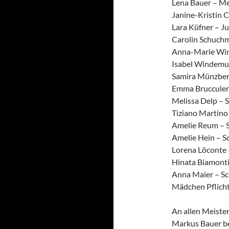
Lena Bauer – Mei
Janine-Kristin C
Lara Küfner – Ju
Carolin Schuchm
Anna-Marie Wind
Isabel Windemut
Samira Münzberg 
Emma Brucculeri
Melissa Delp – 
Tiziano Martino 
Amelie Reum – Sc
Amelie Hein – Sc
Lorena Löconte 
Hinata Biamonti
Anna Maier – Sc
Mädchen Pflicht 
An allen Meiste
Markus Bauer be