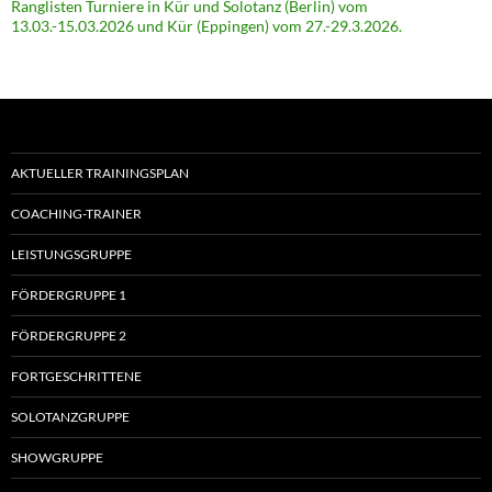
Ranglisten Turniere in Kür und Solotanz (Berlin) vom
13.03.-15.03.2026 und Kür (Eppingen) vom 27.-29.3.2026.
AKTUELLER TRAININGSPLAN
COACHING-TRAINER
LEISTUNGSGRUPPE
FÖRDERGRUPPE 1
FÖRDERGRUPPE 2
FORTGESCHRITTENE
SOLOTANZGRUPPE
SHOWGRUPPE