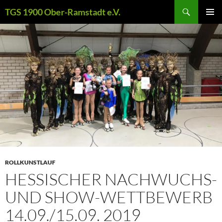
Zum
Suchen
TGS 1900 Ober-Ramstadt e.V.
Inhalt
PRIMÄR
springen
MENÜ
ROLLKUNSTLAUF
HESSISCHER NACHWUCHS-
UND SHOW-WETTBEWERB
14.09./15.09. 2019