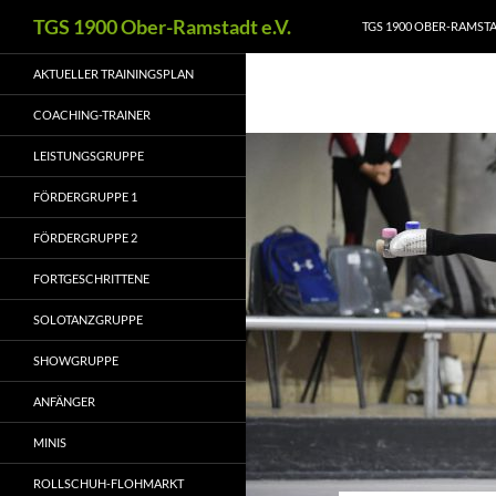
Zum
Suchen
TGS 1900 Ober-Ramstadt e.V.
TGS 1900 OBER-RAMSTAD
Inhalt
springen
AKTUELLER TRAININGSPLAN
COACHING-TRAINER
LEISTUNGSGRUPPE
FÖRDERGRUPPE 1
FÖRDERGRUPPE 2
FORTGESCHRITTENE
SOLOTANZGRUPPE
SHOWGRUPPE
ANFÄNGER
MINIS
ROLLSCHUH-FLOHMARKT