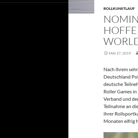
ROLLKUNSTLAUF
NOMIN
HOFFE
WORLD
MAI 27, 2019
Nach ihrem sehr
Deutschland Poka
deutsche Teilneh
Roller Games in
Verband und dem
Teilnahme an di
ihrer Rollsportk
Monaten eifrig h