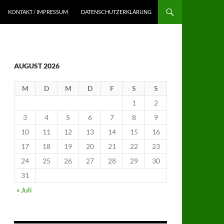
KONTAKT / IMPRESSUM
DATENSCHUTZERKLÄRUNG
AUGUST 2026
M
D
M
D
F
S
S
1
2
3
4
5
6
7
8
9
10
11
12
13
14
15
16
17
18
19
20
21
22
23
24
25
26
27
28
29
30
31
« Juli