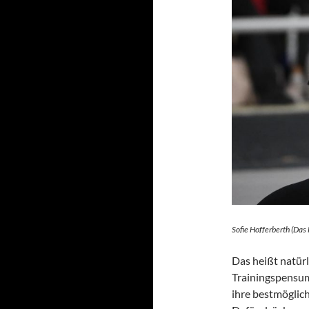
Sofie Hofferberth (Das
Das heißt natürl
Trainingspensum 
ihre bestmöglic