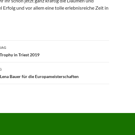
r ihr schon jetzt ganz kräftig die Daumen und
 Erfolg und vor allem eine tolle erlebnisreiche Zeit in
avigation
RAG
rophy in Triest 2019
G
Lena Bauer für die Europameisterschaften