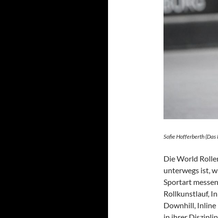
Sofie Hofferberth (Das
Die World Roller
unterwegs ist, w
Sportart messen.
Rollkunstlauf, In
Downhill, Inline
in ihrer Disziplin