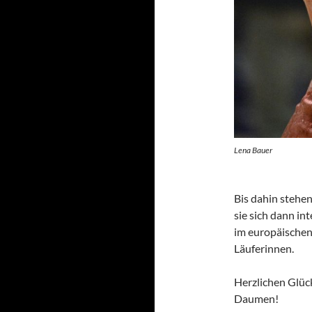
Lena Bauer
Bis dahin stehen
sie sich dann in
im europäischen
Läuferinnen.
Herzlichen Glüc
Daumen!