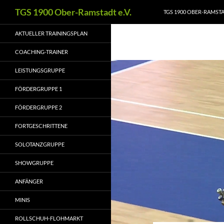
Zum
Suchen
TGS 1900 Ober-Ramstadt e.V.
TGS 1900 OBER-RAMSTAD
Inhalt
springen
AKTUELLER TRAININGSPLAN
COACHING-TRAINER
LEISTUNGSGRUPPE
FÖRDERGRUPPE 1
FÖRDERGRUPPE 2
FORTGESCHRITTENE
SOLOTANZGRUPPE
SHOWGRUPPE
ANFÄNGER
MINIS
ROLLSCHUH-FLOHMARKT