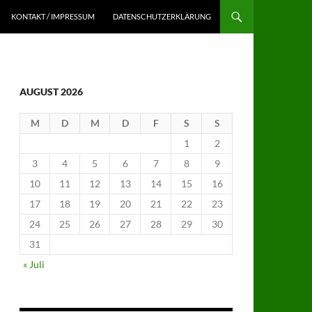
KONTAKT / IMPRESSUM
DATENSCHUTZERKLÄRUNG
AUGUST 2026
M
D
M
D
F
S
S
1
2
3
4
5
6
7
8
9
10
11
12
13
14
15
16
17
18
19
20
21
22
23
24
25
26
27
28
29
30
31
« Juli