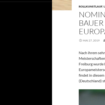
ROLLKUNSTLAUF
,
NOMIN
BAUER 
EUROP
MAI 27, 2019
Nach ihrem sehr
Meisterschaften
Freiburg wurde L
Europameisters
findet in diesem
(Deutschland) st