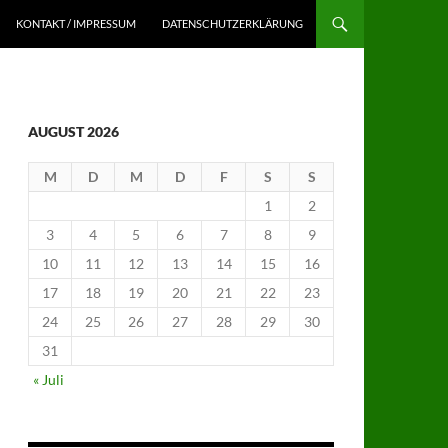
KONTAKT / IMPRESSUM
DATENSCHUTZERKLÄRUNG
AUGUST 2026
M
D
M
D
F
S
S
1
2
3
4
5
6
7
8
9
10
11
12
13
14
15
16
17
18
19
20
21
22
23
24
25
26
27
28
29
30
31
« Juli