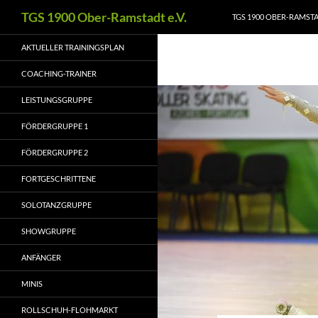
Zum
Suchen
TGS 1900 Ober-Ramstadt e.V.
TGS 1900 OBER-RAMSTAD
Inhalt
springen
AKTUELLER TRAININGSPLAN
COACHING-TRAINER
LEISTUNGSGRUPPE
FÖRDERGRUPPE 1
FÖRDERGRUPPE 2
FORTGESCHRITTENE
SOLOTANZGRUPPE
SHOWGRUPPE
ANFÄNGER
MINIS
ROLLSCHUH-FLOHMARKT