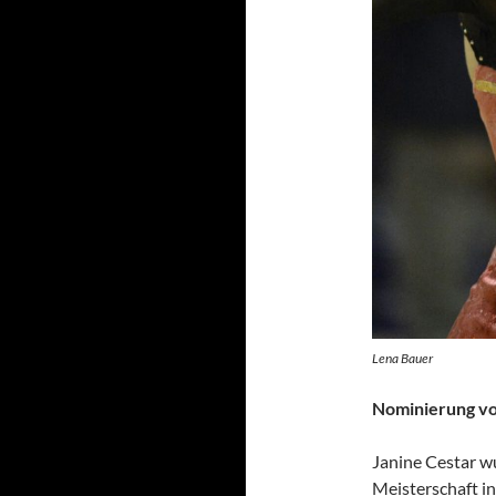
Lena Bauer
Nominierung vo
Janine Cestar w
Meisterschaft i