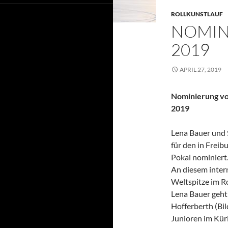
ROLLKUNSTLAUF
NOMIN
2019
APRIL 27, 2019
Nominierung von
2019
Lena Bauer und
für den in Frei
Pokal nominiert
An diesem inter
Weltspitze im Ro
Lena Bauer geht 
Hofferberth (Bi
Junioren im Kürl