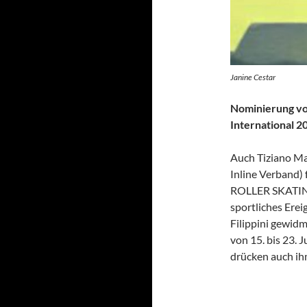
Janine Cestar
Nominierung von
International 2
Auch Tiziano Ma
Inline Verband
ROLLER SKATING
sportliches Erei
Filippini gewidm
von 15. bis 23. 
drücken auch ih