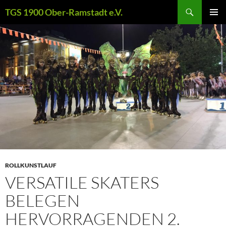
Zum
Suchen
TGS 1900 Ober-Ramstadt e.V.
Inhalt
PRIMÄR
springen
MENÜ
ROLLKUNSTLAUF
VERSATILE SKATERS
BELEGEN
HERVORRAGENDEN 2.