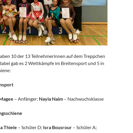
aben 10 der 13 Teilnehmerinnen auf dem Treppchen
dabei gab es 2 Wettkämpfe im Breitensport und 5 in
hiene:
ensport
 Magee
– Anfänger;
Nayla Naim
– Nachwuchsklasse
ungsschiene
a Thiele
– Schüler D;
Isra Bousrour
– Schüler A;