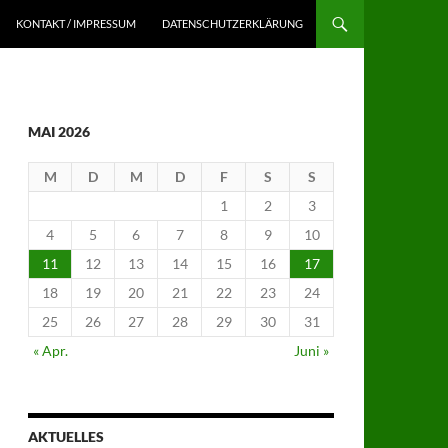
KONTAKT / IMPRESSUM
DATENSCHUTZERKLÄRUNG
MAI 2026
M
D
M
D
F
S
S
1
2
3
4
5
6
7
8
9
10
11
12
13
14
15
16
17
18
19
20
21
22
23
24
25
26
27
28
29
30
31
« Apr.
Juni »
AKTUELLES