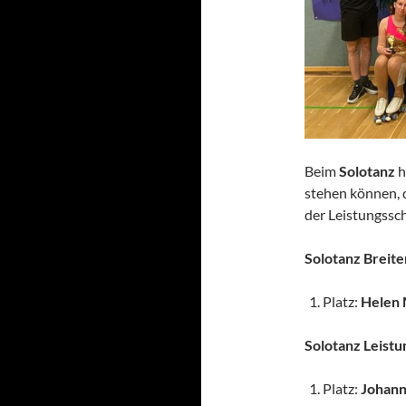
Beim
Solotanz
h
stehen können, 
der Leistungssc
Solotanz Breit
Platz:
Helen
Solotanz Leist
Platz:
Johann