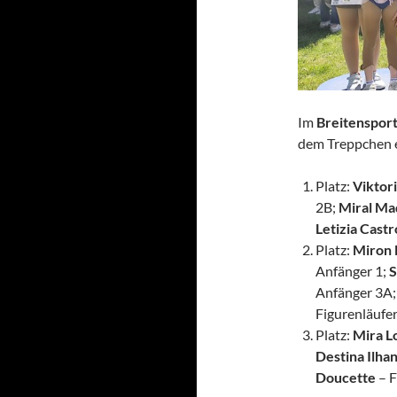
Im
Breitenspor
dem Treppchen e
Platz:
Viktor
2B;
Miral Ma
Letizia Castr
Platz:
Miron
Anfänger 1;
S
Anfänger 3A
Figurenläufer
Platz:
Mira L
Destina Ilha
Doucette
– F