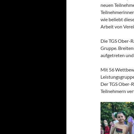
neuen Teilnehme
Teilnehmerinnen
wie beliebt dies
Arbeit von Vere
Die TGS Ober-Ra
Gruppe. Breiten
aufgetreten und
Mit 56 Wettbewe
Leistungsgruppen
Der TGS Ober-R
Teilnehmern ver