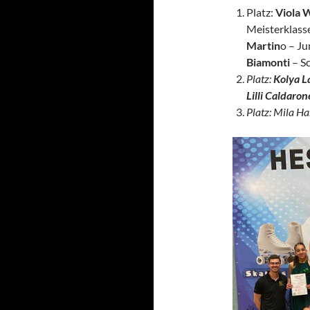
Platz:
Viola 
Meisterklass
Martin
o – Ju
Biamonti
– S
Platz:
Kolya 
Lilli Caldaron
Platz: Mila Ha