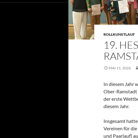
ROLLKUNSTLAUF
19. HE
RAMST
MAI 11, 2026
In diesem Jahr 
Ober-Ramstadt a
der erste Wettb
diesem Jahr.
Insgesamt hatte
Vereinen für di
und Paarlauf) a