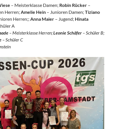
Wiese
– Meisterklasse Damen;
Robin Rücker
–
en Herren;
Amelie Hein
– Junioren Damen;
Tiziano
nioren Herren;;
Anna Maier
– Jugend;
Hinata
chüler A
Laade
– Meisterklasse Herren;
Leonie Schäfer
– Schüler B;
e
– Schüler C
nstein