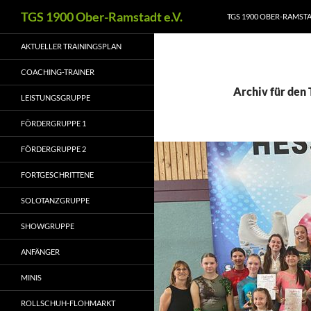
Zum
Suchen
TGS 1900 Ober-Ramstadt e.V.
TGS 1900 OBER-RAMSTAD
Inhalt
springen
AKTUELLER TRAININGSPLAN
COACHING-TRAINER
Archiv für den 
LEISTUNGSGRUPPE
FÖRDERGRUPPE 1
FÖRDERGRUPPE 2
FORTGESCHRITTENE
SOLOTANZGRUPPE
SHOWGRUPPE
ANFÄNGER
MINIS
ROLLSCHUH-FLOHMARKT