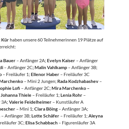
t Kür
haben unsere 60 Teilnehmerinnen 19 Plätze auf
rreicht:
ia Bauer
– Anfänger 2A;
Evelyn Kaiser
– Anfänger
di
– Anfänger 2C
; Malin Vahlkamp
– Anfänger 3B;
o
– Freiläufer 1;
Ellenor Haber
– Freiläufer 3C
 Marchenko
– Mini 2 Jungen;
Rada Kodzhabashev
–
ophie Lofi
– Anfänger 2C;
Mira Marchenko –
;
Johanna Thiele
– Freiläufer 1;
Lenia Rohr
–
 3A;
Valerie Feidelheimer
– Kunstläufer A
oescher
– Mini 1;
Clara Böing
– Anfänger 3A;
n
– Anfänger 3B;
Lotte Schäfer
– Freiläufer 1;
Aleyna
reiläufer 3C;
Elisa Schabbach
– Figurenläufer 3A